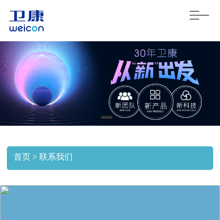
T
o
g
g
l
e
n
a
v
i
g
a
t
i
o
首页 > 联系我们
n