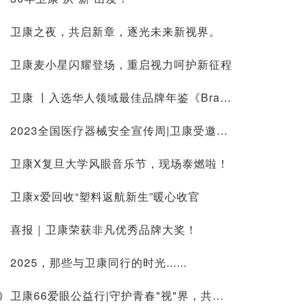
卫康之夜，共启新章，逐光未来新视界。
卫康麦小星闪耀登场，重启视力呵护新征程
卫康 丨入选华人领域最佳品牌年鉴《Brand创意呈现9》
2023全国医疗器械安全宣传周|卫康受邀参与2023浦东新区医疗器械宣传：安全用械，共享健康。
卫康X复旦大学风眼音乐节，现场泰燃啦！
卫康x爱回收“塑料返航新生”暖心收官
喜报｜卫康荣获非凡优秀品牌大奖！
2025，那些与卫康同行的时光......
0
卫康66爱眼公益行|守护青春"视"界，共绘清晰未来