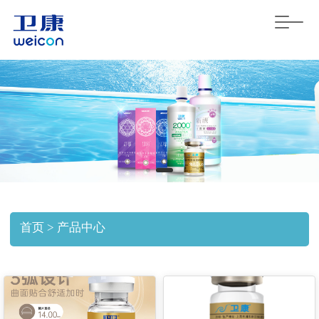
T
o
g
g
l
e
n
a
v
i
g
a
t
i
o
首页 > 产品中心
n